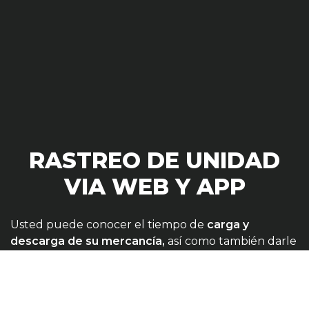
RASTREO DE UNIDAD
VIA WEB Y APP
Usted puede conocer el tiempo de
carga y
descarga de su mercancía,
así como también darle
un seguimiento oportuno en el trayecto,
brindándole la ubicación de cada unidad y
mercancía con una diferencia real de 2 minutos.